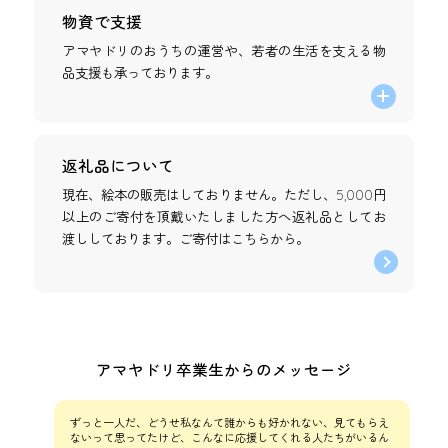
物資で支援
アマヤドリのおうちの運営や、若者の生活を支える物
品支援も承っております。
amazon
欲しいものリストからご購入いただくとアマヤドリに物
品が届きます。
返礼品について
欲しいものリストはこちら
現在、絵本の販売はしておりません。ただし、5,000円
以上のご寄付を頂戴いたしました方へ返礼品としてお
渡ししております。ご寄付は
こちら
から。
欲しいものリストにてご支援後、お手数ですが「
物資支援のご連
絡フォーム
」よりお知らせください。
物資支援についてのお願い
古着について、現在充足している為お断りしておりま
す。
ぬいぐるみについて、新品のものでもアレルギー疾
アマヤドリ卒業生からのメッセージ
患・喘息などを持つ方が増えている為お断りしていま
す。
保管場所が少ないため、お断りする場合もございま
ずっと一人だ、どうせ私なんて誰からも好かれない、見てもらえ
す。
ないって思ってたけど、こんなに応援してくれる人たちがいるん
中古品につきましては、
お問い合わせ
ください。