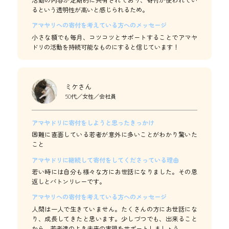
活動の内容が定期的に共有されており、寄付が使われてい
るという透明性が高いと感じられるため。
アマヤリへの寄付を考えている方へのメッセージ
小さな額でも毎月、コツコツとサポートすることでアマヤ
ドリの活動を持続可能なものにすると信じています！
ミケさん
50代／女性／会社員
アマヤドリに寄付をしようと思ったきっかけ
困難に直面している若者が意外に多いことがわかり驚いた
こと
アマヤドリに継続して寄付をしてくださっている理由
若い時には自分も様々な方にお世話になりました。その恩
返しとバトンリレーです。
アマヤリへの寄付を考えている方へのメッセージ
人間は一人で生きていません。たくさんの方にお世話にな
り、成長してきたと思います。少しづつでも、出来ること
から、若者達のよき未来の実現をサポートしましょう。